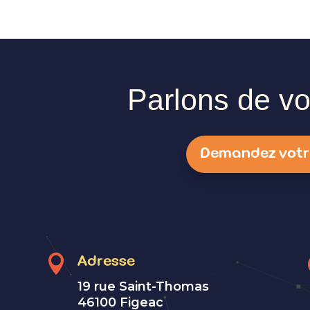
Parlons de vot
Demandez votr
s

Adresse
19 rue Saint-Thomas
46100 Figeac