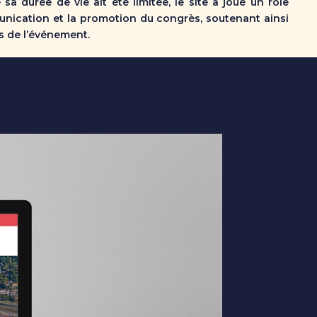
 sa durée de vie ait été limitée, le site a joué un rôle
unication et la promotion du congrès, soutenant ainsi
cès de l’événement.