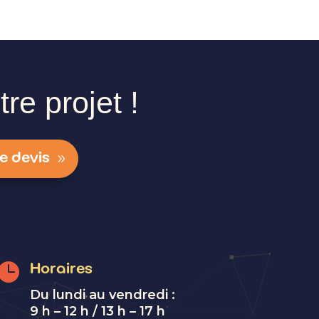
re projet !
e devis

Horaires
Du lundi au vendredi :
9 h – 12 h / 13 h – 17 h